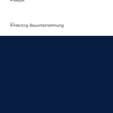
Sie suchen Mitarbeiter in
Ihrer Branche?
In unseren Fachbereichen vermitteln wir qualifizierte
Mitarbeiter, die Unternehmen schnell, flexibel und
zuverlässig in ihrem Arbeitsalltag unterstützen.
BAU
Für Bauunternehmen bieten wir passende Personallösungen mit
erfahrenen Mitarbeitern für einen reibungslosen Einsatz auf der